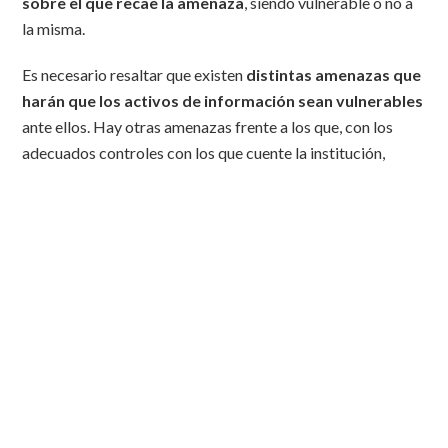
sobre el que recae la amenaza
, siendo vulnerable o no a
la misma.
Es necesario resaltar que existen
distintas amenazas que
harán que los activos de información sean vulnerables
ante ellos. Hay otras amenazas frente a los que, con los
adecuados controles con los que cuente la institución,
permita frenarlas impidiendo que los activos sean
vulnerables.
#ISO27001 en el Sector
Público: Cómo gestionar
amenazas y vulnerabilidades
CLICK TO TWEET
El término de riesgo puede medir el grado de seguridad con