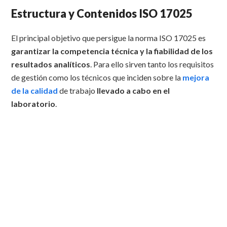
Estructura y Contenidos ISO 17025
El principal objetivo que persigue la norma ISO 17025 es
garantizar la competencia técnica y la fiabilidad de los
resultados analíticos
. Para ello sirven tanto los requisitos
de gestión como los técnicos que inciden sobre la
mejora
de la calidad
de trabajo
llevado a cabo en el
laboratorio
.
Razones para implantar un sistema ISO
17025
Los motivos importantes para implementar la norma ISO
17025 en un laboratorio de ensayo o calibración pueden
ser muy variadas, aunque
las más habituales pueden ser
las especificadas
: